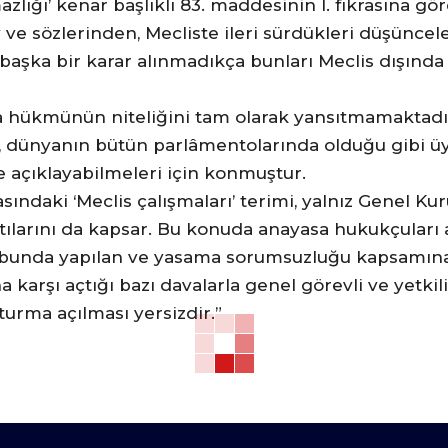
ığı’ kenar başlıklı 83. maddesinin I. fıkrasına gör
y ve sözlerinden, Mecliste ileri sürdükleri düşünc
e başka bir karar alınmadıkça bunları Meclis dışın
kra hükmünün niteliğini tam olarak yansıtmamaktadı
kra, dünyanın bütün parlâmentolarında olduğu gibi ü
 açıklayabilmeleri için konmuştur.
asındaki ‘Meclis çalışmaları’ terimi, yalnız Genel Ku
antılarını da kapsar. Bu konuda anayasa hukukçuları 
ubunda yapılan ve yasama sorumsuzluğu kapsamına 
karşı açtığı bazı davalarla genel görevli ve yetkil
urma açılması yersizdir.”