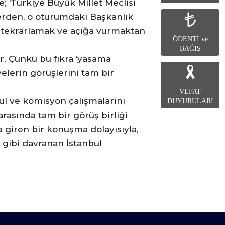
e; ‘Türkiye Büyük Millet Meclisi
elerden, o oturumdaki Başkanlık
da tekrarlamak ve açığa vurmaktan
ÖDENTİ ve
BAĞIŞ
r. Çünkü bu fıkra ‘yasama
yelerin görüşlerini tam bir
VEFAT
rul ve komisyon çalışmalarını
DUYURULARI
arasında tam bir görüş birliği
giren bir konuşma dolayısıyla,
i gibi davranan İstanbul