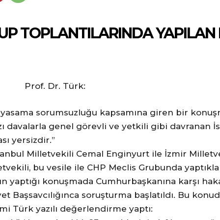
GRUP TOPLANTILARINDA YAPILA
 Türk:
 yasama sorumsuzluğu kapsamına giren bir konuşm
zı davalarla genel görevli ve yetkili gibi davranan
ı yersizdir.”
anbul Milletvekili Cemal Enginyurt ile İzmir Mille
illetvekili, bu vesile ile CHP Meclis Grubunda yaptı
’un yaptığı konuşmada Cumhurbaşkanına karşı hakare
yet Başsavcılığınca soruşturma başlatıldı. Bu konud
mi Türk yazılı değerlendirme yaptı: