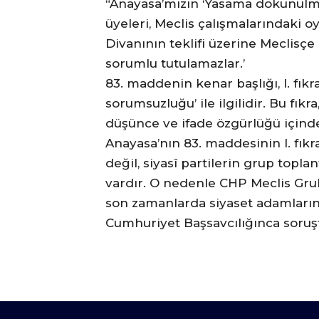
“Anayasa’mızın ‘Yasama dokunulmazl
üyeleri, Meclis çalışmalarındaki o
Divanının teklifi üzerine Meclisç
sorumlu tutulamazlar.’
83. maddenin kenar başlığı, I. fı
sorumsuzluğu’ ile ilgilidir. Bu fı
düşünce ve ifade özgürlüğü içinde
Anayasa’nın 83. maddesinin I. fıkr
değil, siyasî partilerin grup topl
vardır. O nedenle CHP Meclis Gr
son zamanlarda siyaset adamlarına 
Cumhuriyet Başsavcılığınca soruşt