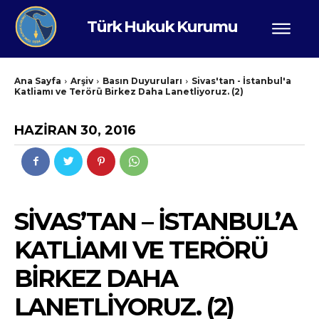
Türk Hukuk Kurumu
Ana Sayfa
Arşiv
Basın Duyuruları
Sivas'tan - İstanbul'a
Katliamı ve Terörü Birkez Daha Lanetliyoruz. (2)
HAZIRAN 30, 2016
SIVAS’TAN – İSTANBUL’A
KATLIAMI VE TERÖRÜ
BIRKEZ DAHA
LANETLIYORUZ. (2)