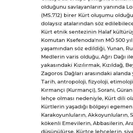
olduğunu savlayanların yanında Lol
(MS.712) birer Kürt oluşumu olduğu
dolaysız atalarından söz edilebilec
Kürt etnik sentezinin Halaf kültür
Komutan Ksefenoda’nın MÖ 500 yılla
yaşamından söz edildiği, Yunan, Rus
Medlerin varis olduğu, Ağrı Dağı il
yakasındaki Kızılırmak, Kızıldağ, Be
Zagoros Dağları arasındaki alanda y
Tarih, antropoloji, fizyoloji, etimo
Kırmançi (Kurmançi), Sorani, Güran
lehçe olması nedeniyle, Kürt dili ol
Kürtlerin yaşadığı bölgeyi egemenli
Karakoyunluların, Akkoyunluların, Sa
kökenli Emevilerin, Abbasilerin, Ara
düşünülürse, Kürtçe lehçelerin, şiv