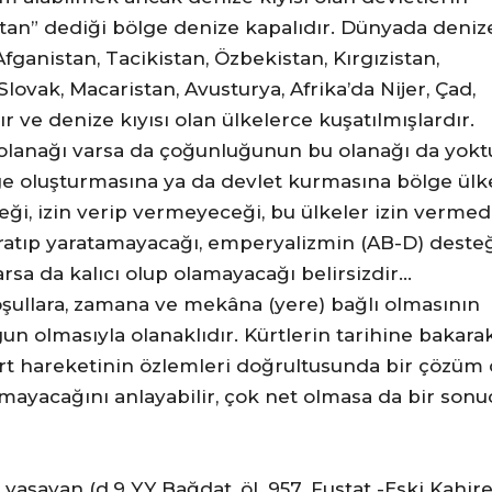
istan” dediği bölge denize kapalıdır. Dünyada denize
fganistan, Tacikistan, Özbekistan, Kırgızistan,
Slovak, Macaristan, Avusturya, Afrika’da Nijer, Çad,
ve denize kıyısı olan ülkelerce kuşatılmışlardır.
 olanağı varsa da çoğunluğunun bu olanağı da yokt
lge oluşturmasına ya da devlet kurmasına bölge ülk
eceği, izin verip vermeyeceği, bu ülkeler izin verme
ratıp yaratamayacağı, emperyalizmin (AB-D) desteği
sa da kalıcı olup olamayacağı belirsizdir…
şullara, zamana ve mekâna (yere) bağlı olmasının
un olmasıyla olanaklıdır. Kürtlerin tarihine bakarak
ürt hareketinin özlemleri doğrultusunda bir çözüm 
nmayacağını anlayabilir, çok net olmasa da bir sonu
a yaşayan (d.9 YY Bağdat, öl. 957. Fustat -Eski Kahire