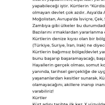
yapabileceği iştir. Kürtlerin “Kürd
olmayan devlet çok azdır. Asya’da A
Moğolistan, Avrupa’da İsviçre, Çek, 
Zambiya gibi ülkeler bu durumdadır 
Bazılarını ırmaklardan yararlanma
Kürtlerin denize kıyısı olan bir bö
(Türkiye, Suriye, İran, Irak) ne diy
Kürtlerin bağımsız bölge/devlet ya
bunu başarıp başaramayacağı, başar
Hayallerin gerçek olması, somut ko
yanında, tarihsel gerçekliğe de uyg
yaşananlardan kesitler sunarak, K
olamayacağını, akillere inanıp ina
varabiliriz!
Kürtler
Kürt adını tarihte ilk kez, X yüzyıld