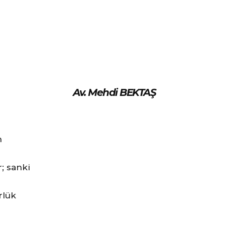
Av. Mehdi BEKTAŞ
n
; sanki
rlük