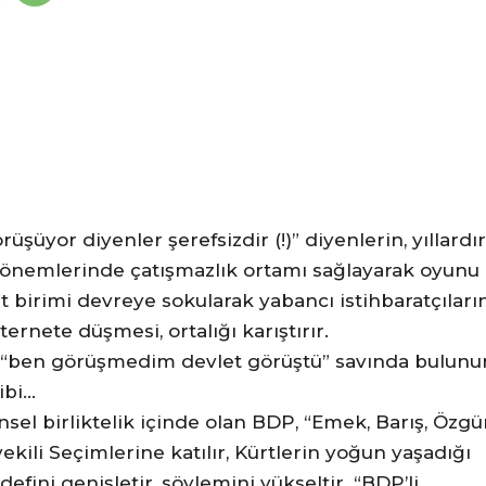
rüşüyor diyenler şerefsizdir (!)” diyenlerin, yıllardır
 dönemlerinde çatışmazlık ortamı sağlayarak oyunu
rat birimi devreye sokularak yabancı istihbaratçıları
ernete düşmesi, ortalığı karıştırır.
, “ben görüşmedim devlet görüştü” savında bulunur
ibi…
sel birliktelik içinde olan BDP, “Emek, Barış, Özgü
vekili Seçimlerine katılır, Kürtlerin yoğun yaşadığı
defini genişletir, söylemini yükseltir. “BDP’li