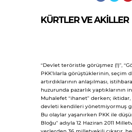
KÜRTLER VE AKILLER
“Devlet teröristle görüşmez (!)”, “Gö
PKK’lılarla görüştüklerinin, seçim
artırdıklarının anlaşılması, istihba
huzurunda pazarlık yaptıklarının int
Muhalefet “ihanet” derken; iktidar
devleti kendileri yönetmiyormuş g
Bu olaylar yaşanırken PKK ile düşün
Bloğu” adıyla 12 Haziran 2011 Millet
yerlerden 36 milletvekili çıkarır, he