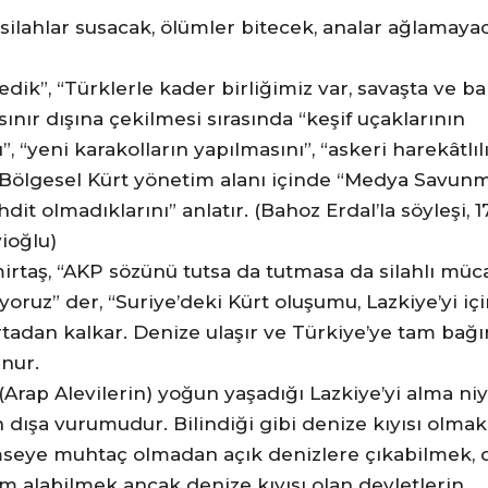
silahlar susacak, ölümler bitecek, analar ağlamaya
dik”, “Türklerle kader birliğimiz var, savaşta ve ba
n sınır dışına çekilmesi sırasında “keşif uçaklarının
 “yeni karakolların yapılmasını”, “askeri harekâtlıl
k Bölgesel Kürt yönetim alanı içinde “Medya Savun
dit olmadıklarını” anlatır. (Bahoz Erdal’la söyleşi, 17
vioğlu)
rtaş, “AKP sözünü tutsa da tutmasa da silahlı müc
ruz” der, “Suriye’deki Kürt oluşumu, Lazkiye’yi iç
rtadan kalkar. Denize ulaşır ve Türkiye’ye tam bağı
nur.
(Arap Alevilerin) yoğun yaşadığı Lazkiye’yi alma niy
dışa vurumudur. Bilindiği gibi denize kıyısı olmak
imseye muhtaç olmadan açık denizlere çıkabilmek, 
ım alabilmek ancak denize kıyısı olan devletlerin