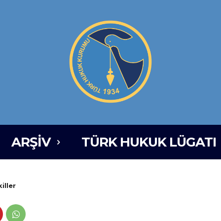
ARŞIV
TÜRK HUKUK LÜGATI
iller