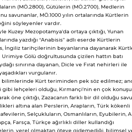
aların (MÖ.2800), Gütülerin (MÖ.2700), Medlerin
nu savunanlar, MÖ.1000 yılın ortalarında Kürtlerin
eğini söyleyenler vardır.
üyle Kuzey Mezopotamya’da ortaya çıktığı, Yunan
rında yazdığı “Anabisis” adlı eserde Kürtlerin
, İngiliz tarihçilerinin beyanlarına dayanarak Kürtl
e Urimiye Gölü doğrultusunda çizilen hattın batı
ydağı sınırına dayanan, Dicle ve Fırat nehirleri ile
aşadıkları vurgulanır.
loji bilimlerinde Kürt teriminden pek söz edilmez; a
i gibi lehçeleri olduğu, Kırmançi’nin en çok konuşu
arak öne çıktığı, Zazacanın farklı bir dil olduğu sav
kleri altına alan Perslerin, Arapların, Türk kökenli
fevilerin, Selçukluların, Osmanlıların, Eyubilerin, 
pça, Farsça, Türkçe ağırlıklı diller kullandığı
elerin, yerel olmaktan öteye gidemediği, bilimsel v