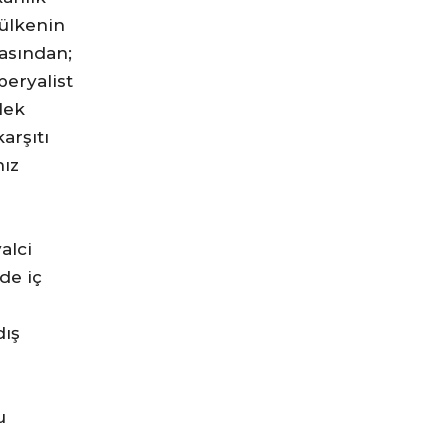
 ülkenin
asından;
peryalist
lek
arşıtı
hız
alci
de iç
dış
u