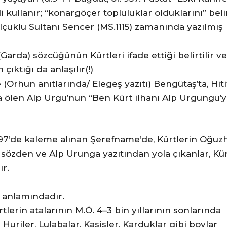
kullanır; “konargöçer topluluklar olduklarını” belir
lçuklu Sultanı Sencer (MS.1115) zamanında yazılmış
Garda) sözcüğünün Kürtleri ifade ettiği belirtilir ve
ıktığı da anlaşılır(!)
Orhun anıtlarında/ Elegeş yazıtı) Bengütaş’ta, Hitit
 ölen Alp Urgu’nun “Ben Kürt ilhanı Alp Urgungu’
1597’de kaleme alınan Şerefname’de, Kürtlerin Oğuz
 sözden ve Alp Urunga yazıtından yola çıkanlar, Kür
ır.
 anlamındadır.
lerin atalarının M.Ö. 4–3 bin yıllarının sonlarında
 Huriler, Lulabalar, Kasisler, Karduklar gibi boylar