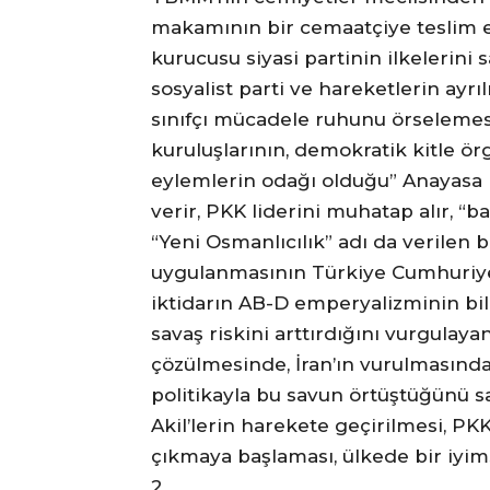
makamının bir cemaatçiye teslim ed
kurucusu siyasi partinin ilkeleri
sosyalist parti ve hareketlerin ayrıl
sınıfçı mücadele ruhunu örselemesi
kuruluşlarının, demokratik kitle örg
eylemlerin odağı olduğu” Anayasa M
verir, PKK liderini muhatap alır, “b
“Yeni Osmanlıcılık” adı da verilen 
uygulanmasının Türkiye Cumhuriyet
iktidarın AB-D emperyalizminin bil
savaş riskini arttırdığını vurgulayan
çözülmesinde, İran’ın vurulmasında k
politikayla bu savun örtüştüğünü s
Akil’lerin harekete geçirilmesi, PKK’
çıkmaya başlaması, ülkede bir iyims
2