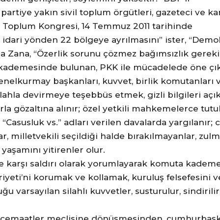
, partiye yakın sivil toplum örgütleri, gazeteci ve k
 Toplum Kongresi, 14 Temmuz 2011 tarihinde
n idari yönden 22 bölgeye ayrılmasını” ister, “Demo
eyla Zana, “Özerlik sorunu çözmez bağımsızlık gereki
a kademesinde bulunan, PKK ile mücadelede öne çı
enelkurmay başkanları, kuvvet, birlik komutanları 
lahla devirmeye teşebbüs etmek, gizli bilgileri açı
la gözaltına alınır; özel yetkili mahkemelerce tutuk
“Casusluk vs.” adları verilen davalarda yargılanır; 
ar, milletvekili seçildiği halde bırakılmayanlar, zul
aşamını yitirenler olur.
ine karşı saldırı olarak yorumlayarak komuta kademe
iyeti’ni korumak ve kollamak, kuruluş felsefesini v
 varsayılan silahlı kuvvetler, susturulur, sindirili
 cemaatler meclisine dönüşmesinden, cumhurbaşk