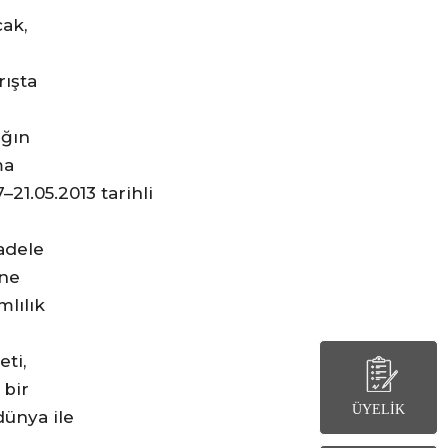
cak,
rışta
ığın
ma
–21.05.2013 tarihli
adele
ine
mlılık
eti,
 bir
ÜYELİK
dünya ile