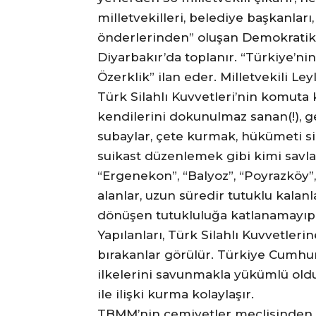
milletvekilleri, belediye başkanları
önderlerinden” oluşan Demokratik
Diyarbakır’da toplanır. “Türkiye’ni
Özerklik” ilan eder. Milletvekili L
Türk Silahlı Kuvvetleri’nin komut
kendilerini dokunulmaz sanan(!), g
subaylar, çete kurmak, hükümeti si
suikast düzenlemek gibi kimi savlar
“Ergenekon”, “Balyoz”, “Poyrazköy”, 
alanlar, uzun süredir tutuklu kalanl
dönüşen tutukluluğa katlanamayıp y
Yapılanları, Türk Silahlı Kuvvetler
bırakanlar görülür. Türkiye Cumhur
ilkelerini savunmakla yükümlü olduğu
ile ilişki kurma kolaylaşır.
TBMM’nin cemiyetler meclisinden