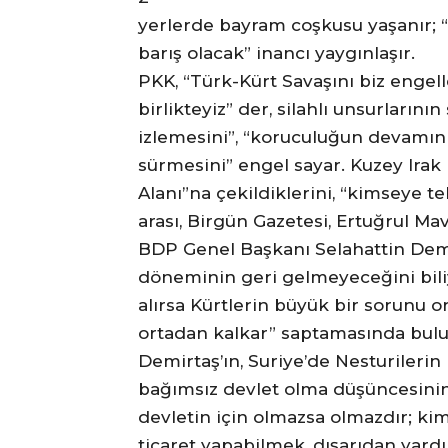
yerlerde bayram coşkusu yaşanır; “
barış olacak” inancı yaygınlaşır.
PKK, “Türk-Kürt Savaşını biz engelle
birlikteyiz” der, silahlı unsurlarını
izlemesini”, “koruculuğun devamını”,
sürmesini” engel sayar. Kuzey Ira
Alanı”na çekildiklerini, “kimseye teh
arası, Birgün Gazetesi, Ertuğrul Ma
BDP Genel Başkanı Selahattin Demi
döneminin geri gelmeyeceğini biliyo
alırsa Kürtlerin büyük bir sorunu o
ortadan kalkar” saptamasında bulu
Demirtaş’ın, Suriye’de Nesturilerin 
bağımsız devlet olma düşüncesinin 
devletin için olmazsa olmazdır; k
ticaret yapabilmek, dışarıdan yard