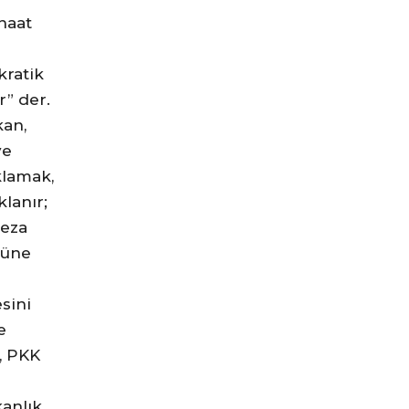
anaat
kratik
r” der.
kan,
ve
klamak,
lanır;
ceza
müne
sini
e
r, PKK
anlık