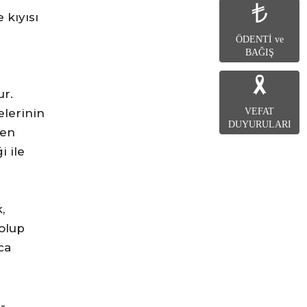
 kıyısı
ÖDENTİ ve
BAĞIŞ
ur.
VEFAT
elerinin
DUYURULARI
den
 ile
,
olup
ca
-,