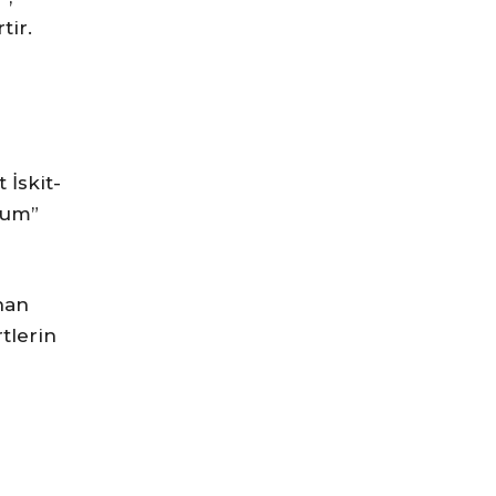
tir.
 İskit-
yum”
han
tlerin