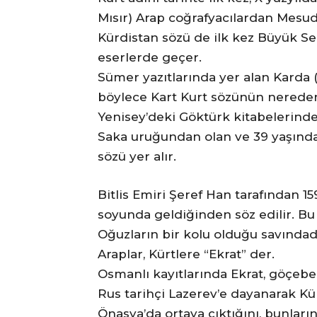
Mısır) Arap coğrafyacılardan Mesudi 
Kürdistan sözü de ilk kez Büyük Se
eserlerde geçer.
Sümer yazıtlarında yer alan Karda (
böylece Kart Kurt sözünün nereden ç
Yenisey’deki Göktürk kitabelerinde (
Saka uruğundan olan ve 39 yaşında
sözü yer alır.
Bitlis Emiri Şeref Han tarafından 
soyunda geldiğinden söz edilir. Bu
Oğuzların bir kolu olduğu savındad
Araplar, Kürtlere “Ekrat” der.
Osmanlı kayıtlarında Ekrat, göçebe
Rus tarihçi Lazerev’e dayanarak Kürt
Önasya’da ortaya çıktığını, bunların