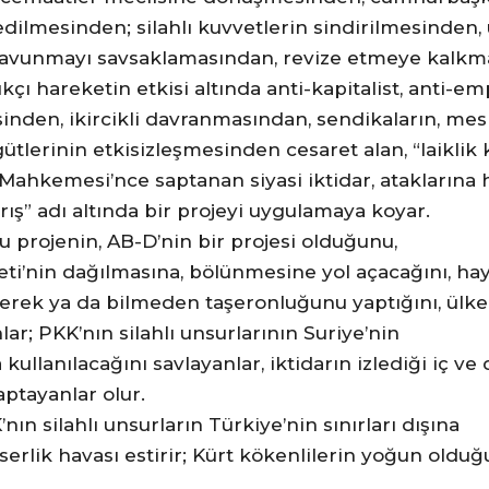
ilmesinden; silahlı kuvvetlerin sindirilmesinden,
ni savunmayı savsaklamasından, revize etmeye kalkm
ıkçı hareketin etkisi altında anti-kapitalist, anti-em
nden, ikircikli davranmasından, sendikaların, mes
ütlerinin etkisizleşmesinden cesaret alan, “laiklik k
ahkemesi’nce saptanan siyasi iktidar, ataklarına 
arış” adı altında bir projeyi uygulamaya koyar.
bu projenin, AB-D’nin bir projesi olduğunu,
i’nin dağılmasına, bölünmesine yol açacağını, hay
erek ya da bilmeden taşeronluğunu yaptığını, ülke
lar; PKK’nın silahlı unsurlarının Suriye’nin
ullanılacağını savlayanlar, iktidarın izlediği iç ve 
aptayanlar olur.
nın silahlı unsurların Türkiye’nin sınırları dışına
erlik havası estirir; Kürt kökenlilerin yoğun olduğ