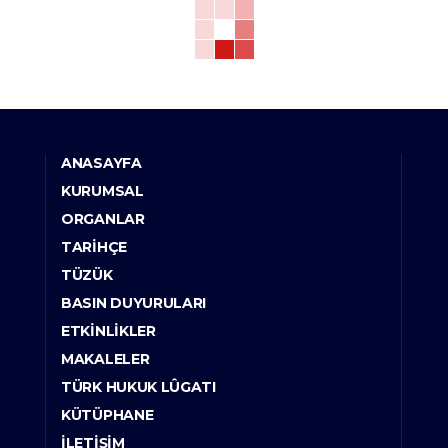
ANASAYFA
KURUMSAL
ORGANLAR
TARIHÇE
TÜZÜK
BASIN DUYURULARI
ETKINLIKLER
MAKALELER
TÜRK HUKUK LÛGATI
KÜTÜPHANE
İLETIŞIM