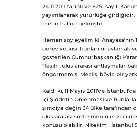
24.11.2011 tarihli ve 6251 sayılı Ka
yayımlanarak yürürlüğe girdiğidir
metin hâline gelmiştir.
Hemen söyleyelim ki, Anayasa’nın 
görev yetkisi, bunları onaylamak v
gösterilen Cumhurbaşkanlığı Kara
“fesih”, uluslararası antlaşmalar 
öngörmemiş; Meclis, böyle bir yet
Kaldı ki, 11 Mayıs 2011’de İstanbul’
İçi Şiddetin Önlenmesi ve Bunlarla
şimdiye değin 34 ülke tarafından o
uluslararası sözleşmenin imzacı de
konusu olabilir. Nitekim İstanbul