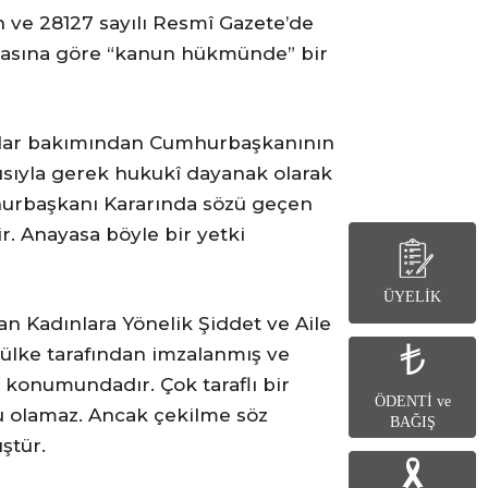
ih ve 28127 sayılı Resmî Gazete’de
krasına göre “kanun hükmünde” bir
şmalar bakımından Cumhurbaşkanının
yısıyla gerek hukukî dayanak olarak
hurbaşkanı Kararında sözü geçen
. Anayasa böyle bir yetki
ÜYELİK
ılan Kadınlara Yönelik Şiddet ve Aile
 ülke tarafından imzalanmış ve
 konumundadır. Çok taraflı bir
ÖDENTİ ve
su olamaz. Ancak çekilme söz
BAĞIŞ
ştür.