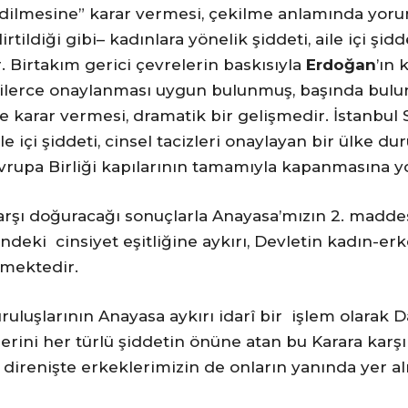
edilmesine” karar vermesi, çekilme anlamında yoru
tildiği gibi– kadınlara yönelik şiddeti, aile içi şidd
r. Birtakım gerici çevrelerin baskısıyla
Erdoğan
’ın
rtilerce onaylanması uygun bulunmuş, başında bul
 karar vermesi, dramatik bir gelişmedir. İstanbul
aile içi şiddeti, cinsel tacizleri onaylayan bir ülk
 Avrupa Birliği kapılarının tamamıyla kapanmasına yo
 karşı doğuracağı sonuçlarla Anayasa’mızın 2. madde
indeki cinsiyet eşitliğine aykırı, Devletin kadın-er
mektedir.
ruluşlarının Anayasa aykırı idarî bir işlem olarak 
erini her türlü şiddetin önüne atan bu Karara karşı
direnişte erkeklerimizin de onların yanında yer al