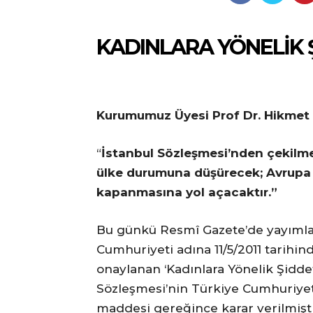
KADINLARA YÖNELİK 
Kurumumuz Üyesi Prof Dr. Hikmet S
“
İstanbul S
ö
zleşmesi
’
nden
çekilme
ülke durumuna düşürecek; Avrupa Ko
kapanmasına yol açacaktır.”
Bu günkü Resmî Gazete’de yayımlana
Cumhuriyeti adına 11/5/2011 tarihind
onaylanan ‘Kadınlara Yönelik Şidde
Sözleşmesi’nin Türkiye Cumhuriyet
maddesi gereğince karar verilmişt