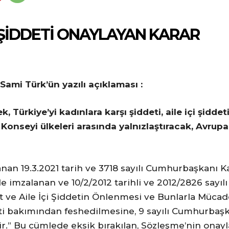
ŞİDDETİ ONAYLAYAN KARAR
ami Türk’ün yazılı açıklaması :
k, Türkiye
’
yi kadınlara karşı şiddeti, aile içi şiddet
nseyi ülkeleri arasında yalnızlaştıracak, Avrupa 
n 19.3.2021 tarih ve 3718 sayılı Cumhurbaşkanı Ka
e imzalanan ve 10/2/2012 tarihli ve 2012/2826 sayılı
t ve Aile İçi Şiddetin Önlenmesi ve Bunlarla Mücad
i bakımından feshedilmesine, 9 sayılı Cumhurbaşk
ir.” Bu cümlede eksik bırakılan, Sözleşme’nin on