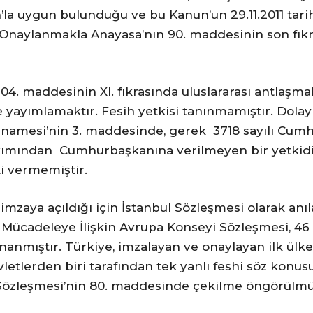
nun’la uygun bulunduğu ve bu Kanun’un 29.11.2011 tar
. Onaylanmakla Anayasa’nın 90. maddesinin son fı
104. maddesinin XI. fıkrasında uluslararası antla
e yayımlamaktır. Fesih yetkisi tanınmamıştır. Dola
rnamesi’nin 3. maddesinde, gerek 3718 sayılı Cum
bakımından Cumhurbaşkanına verilmeyen bir yetkidir
ki vermemiştir.
da imzaya açıldığı için İstanbul Sözleşmesi olarak an
 Mücadeleye İlişkin Avrupa Konseyi Sözleşmesi, 46
nanmıştır. Türkiye, imzalayan ve onaylayan ilk ülke
vletlerden biri tarafından tek yanlı feshi söz konu
 Sözleşmesi’nin 80. maddesinde çekilme öngörülmü