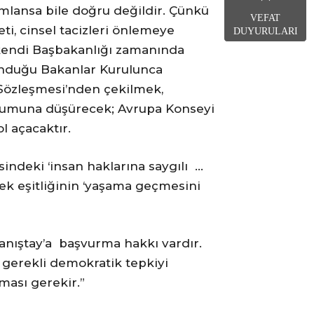
mlansa bile doğru değildir. Çünkü
VEFAT
eti, cinsel tacizleri önlemeye
DUYURULARI
 kendi Başbakanlığı zamanında
unduğu Bakanlar Kurulunca
 Sözleşmesi’nden çekilmek,
e durumuna düşürecek; Avrupa Konseyi
l açacaktır.
sindeki ‘insan haklarına saygılı …
kek eşitliğinin ‘yaşama geçmesini
Danıştay’a başvurma hakkı vardır.
 gerekli demokratik tepkiyi
ması gerekir.”