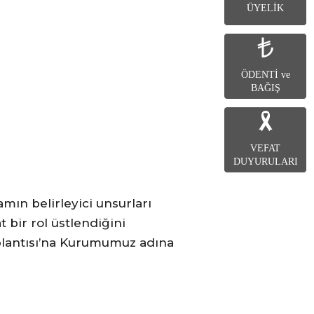
ÜYELİK
ÖDENTİ ve
BAĞIŞ
VEFAT
DUYURULARI
n belirleyici unsurları
 bir rol üstlendiğini
oplantısı’na Kurumumuz adına