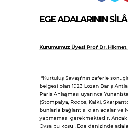
EGE ADALARININ SİLÂ
Kurumumuz Üyesi Prof Dr. Hikmet S
“Kurtuluş Savaşı’nın zaferle sonuç
belgesi olan 1923 Lozan Barış Antla
Paris Anlaşması uyarınca Yunanistan
(Stompalya, Rodos, Kalki, Skarpanto
bunlarla bağlantısı olan adalar ve 
yapmaması gerekmektedir. Ancak Y
Oysa bu koşul, Ege denizinde adal