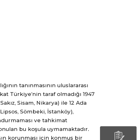
ığının tanınmasının uluslararası
kat Türkiye’nin taraf olmadığı 1947
akız, Sisam, Nikarya) ile 12 Ada
 Lipsos, Sömbeki, İstanköy),
ulundurmaması ve tahkimat
konulan bu koşula uymamaktadır.
şın korunması için konmuş bir