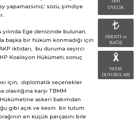
şey yapamazsınız
.
’ sözü, şimdiye
ÜYELİK
r.
4 yılında Ege denizinde bulunan,
ÖDENTİ ve
ında başka bir hüküm konmadığı için
BAĞIŞ
r. AKP iktidarı, bu duruma seyirci
HP Koalisyon Hükümeti, sonuç
VEFAT
DUYURULARI
esi için, diplomatik seçenekler
ma olasılığına karşı TBMM
yeti Hükümetine askerî bakımdan
ğu gibi açık ve kesin bir tutum
prağının en küçük parçasını bile