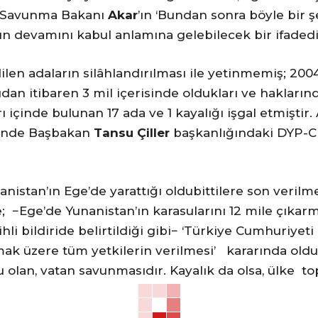
lî Savunma Bakanı
Akar
’ın ‘Bundan sonra böyle bir 
un devamını kabul anlamına gelebilecek bir ifadedi
ilen adaların silâhlandırılması ile yetinmemiş; 200
ıdan itibaren 3 mil içerisinde oldukları ve haklar
arı içinde bulunan 17 ada ve 1 kayalığı işgal etmişti
izinde Başbakan
Tansu Çiller
başkanlığındaki DYP-C
anistan’ın Ege’de yarattığı oldubittilere son verilm
e; −Ege’de Yunanistan’ın karasularını 12 mile çıkar
rihli bildiride belirtildiği gibi− ‘Türkiye Cumhuri
mak üzere tüm yetkilerin verilmesi’ kararında oldu
 olan, vatan savunmasıdır. Kayalık da olsa, ülke to