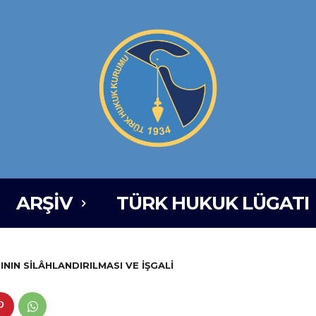
ARŞIV
TÜRK HUKUK LÜGATI
NIN SİLÂHLANDIRILMASI VE İŞGALİ