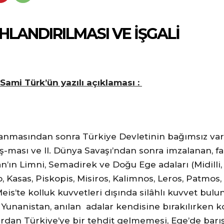
HLANDIRILMASI VE İŞGALİ
ami Türk’ün yazılı açıklaması :
lanmasından sonra Türkiye Devletinin bağımsız varl
ş-ması ve II. Dünya Savaşı’ndan sonra imzalanan, fa
’ın Limni, Semadirek ve Doğu Ege adaları (Midilli, S
, Kasas, Piskopis, Misiros, Kalimnos, Leros, Patmos,
Meis’te kolluk kuvvetleri dışında silâhlı kuvvet b
unanistan, anılan adalar kendisine bırakılırken 
ardan Türkiye’ye bir tehdit gelmemesi, Ege’de barı