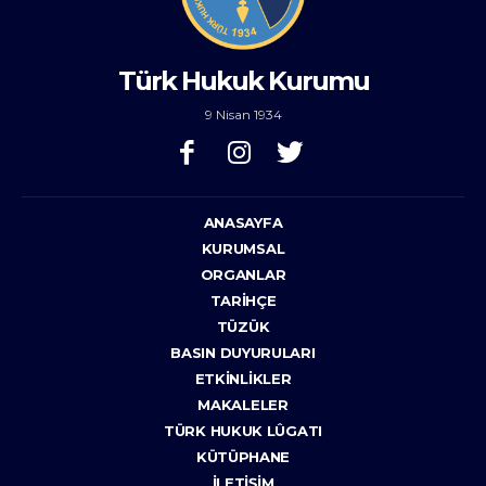
Türk Hukuk Kurumu
9 Nisan 1934
ANASAYFA
KURUMSAL
ORGANLAR
TARIHÇE
TÜZÜK
BASIN DUYURULARI
ETKINLIKLER
MAKALELER
TÜRK HUKUK LÛGATI
KÜTÜPHANE
İLETIŞIM