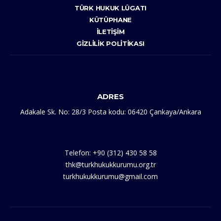
TÜRK HUKUK LÛGATI
KÜTÜPHANE
İLETIŞIM
GIZLILIK POLITIKASI
ADRES
Adakale Sk. No: 28/3 Posta kodu: 06420 Çankaya/Ankara
Telefon: +90 (312) 430 58 58
thk@turkhukukkurumu.org.tr
turkhukukkurumu@gmail.com