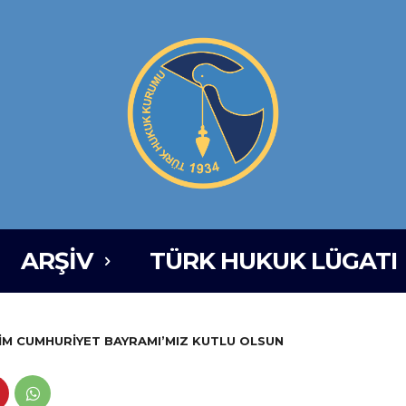
ARŞIV
TÜRK HUKUK LÜGATI
İM CUMHURİYET BAYRAMI’MIZ KUTLU OLSUN