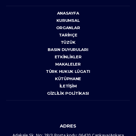
ANASAYFA
KURUMSAL
ORGANLAR
TARIHÇE
TÜZÜK
BASIN DUYURULARI
ETKINLIKLER
MAKALELER
TÜRK HUKUK LÛGATI
KÜTÜPHANE
İLETIŞIM
GIZLILIK POLITIKASI
ADRES
Adakale Sk. No: 28/3 Posta kodu: 06420 Çankaya/Ankara