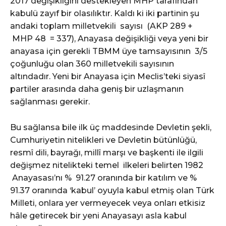
2017 değişikliğini destekleyen MHP tarafından
kabulü zayıf bir olasılıktır. Kaldı ki iki partinin şu
andaki toplam milletvekili sayısı (AKP 289 +
MHP 48 = 337), Anayasa değişikliği veya yeni bir
anayasa için gerekli TBMM üye tamsayısının 3/5
çoğunluğu olan 360 milletvekili sayısının
altındadır. Yeni bir Anayasa için Meclis’teki siyasî
partiler arasında daha geniş bir uzlaşmanın
sağlanması gerekir.
Bu sağlansa bile ilk üç maddesinde Devletin şekli,
Cumhuriyetin nitelikleri ve Devletin bütünlüğü,
resmî dili, bayrağı, millî marşı ve başkenti ile ilgili
değişmez nitelikteki temel ilkeleri belirten 1982
Anayasası’nı % 91.27 oranında bir katılım ve %
91.37 oranında ‘kabul’ oyuyla kabul etmiş olan Türk
Milleti, onlara yer vermeyecek veya onları etkisiz
hâle getirecek bir yeni Anayasayı asla kabul