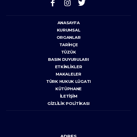
ANASAYFA
KURUMSAL
ORGANLAR
TARIHÇE
TÜZÜK
BASIN DUYURULARI
ETKINLIKLER
MAKALELER
TÜRK HUKUK LÛGATI
KÜTÜPHANE
İLETIŞIM
GIZLILIK POLITIKASI
ADRES