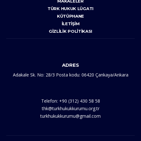
MAKALELER
TÜRK HUKUK LÛGATI
KÜTÜPHANE
İLETIŞIM
GIZLILIK POLITIKASI
ADRES
Adakale Sk. No: 28/3 Posta kodu: 06420 Çankaya/Ankara
Telefon: +90 (312) 430 58 58
thk@turkhukukkurumu.org.tr
turkhukukkurumu@gmail.com